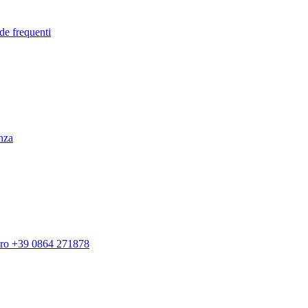
de frequenti
enza
ero +39 0864 271878