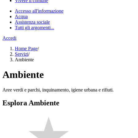
Vivere il comune
Accesso all'informazione
Acqua
Assistenza sociale
Tutti gli argomenti...
Accedi
Home Page
/
Servizi
/
Ambiente
Ambiente
Aree verdi e parchi, inquinamento, igiene urbana e rifiuti.
Esplora Ambiente