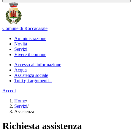
Comune di Roccacasale
Amministrazione
Novità
Servizi
Vivere il comune
Accesso all'informazione
Acqua
Assistenza sociale
Tutti gli argomenti...
Accedi
Home
/
Servizi
/
Assistenza
Richiesta assistenza