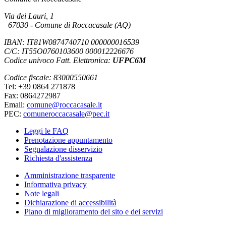
Via dei Lauri, 1
67030 - Comune di Roccacasale (AQ)
IBAN: IT81W0874740710 000000016539
C/C: IT55O0760103600 000012226676
Codice univoco Fatt. Elettronica:
UFPC6M
Codice fiscale: 83000550661
Tel: +39 0864 271878
Fax: 0864272987
Email:
comune@roccacasale.it
PEC:
comuneroccacasale@pec.it
Leggi le FAQ
Prenotazione appuntamento
Segnalazione disservizio
Richiesta d'assistenza
Amministrazione trasparente
Informativa privacy
Note legali
Dichiarazione di accessibilità
Piano di miglioramento del sito e dei servizi