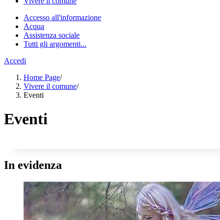
Vivere il comune
Accesso all'informazione
Acqua
Assistenza sociale
Tutti gli argomenti...
Accedi
Home Page
/
Vivere il comune
/
Eventi
Eventi
In evidenza