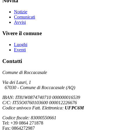
Novità
Notizie
Comunicati
Avvisi
Vivere il comune
Luoghi
Eventi
Contatti
Comune di Roccacasale
Via dei Lauri, 1
67030 - Comune di Roccacasale (AQ)
IBAN: IT81W0874740710 000000016539
C/C: IT55O0760103600 000012226676
Codice univoco Fatt. Elettronica:
UFPC6M
Codice fiscale: 83000550661
Tel: +39 0864 271878
Fax: 0864272987