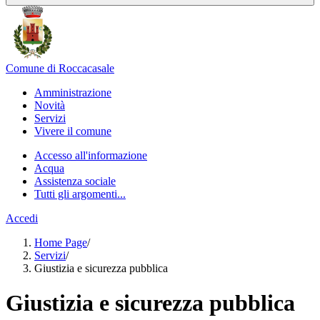
Comune di Roccacasale
Amministrazione
Novità
Servizi
Vivere il comune
Accesso all'informazione
Acqua
Assistenza sociale
Tutti gli argomenti...
Accedi
Home Page
/
Servizi
/
Giustizia e sicurezza pubblica
Giustizia e sicurezza pubblica