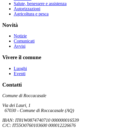
Salute, benessere e assistenza
Autorizzazioni
Agricoltura e pesca
Novità
Notizie
Comunicati
Avvisi
Vivere il comune
Luoghi
Eventi
Contatti
Comune di Roccacasale
Via dei Lauri, 1
67030 - Comune di Roccacasale (AQ)
IBAN: IT81W0874740710 000000016539
C/C: IT55O0760103600 000012226676