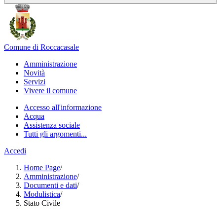
Comune di Roccacasale
Amministrazione
Novità
Servizi
Vivere il comune
Accesso all'informazione
Acqua
Assistenza sociale
Tutti gli argomenti...
Accedi
Home Page
/
Amministrazione
/
Documenti e dati
/
Modulistica
/
Stato Civile