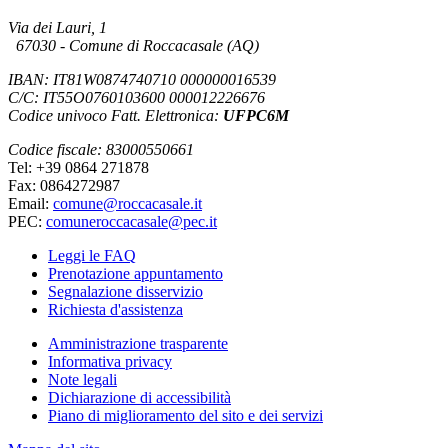
Via dei Lauri, 1
67030 - Comune di Roccacasale (AQ)
IBAN: IT81W0874740710 000000016539
C/C: IT55O0760103600 000012226676
Codice univoco Fatt. Elettronica:
UFPC6M
Codice fiscale: 83000550661
Tel: +39 0864 271878
Fax: 0864272987
Email:
comune@roccacasale.it
PEC:
comuneroccacasale@pec.it
Leggi le FAQ
Prenotazione appuntamento
Segnalazione disservizio
Richiesta d'assistenza
Amministrazione trasparente
Informativa privacy
Note legali
Dichiarazione di accessibilità
Piano di miglioramento del sito e dei servizi