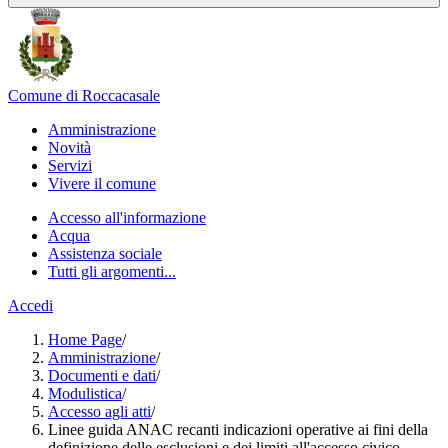
Comune di Roccacasale
Amministrazione
Novità
Servizi
Vivere il comune
Accesso all'informazione
Acqua
Assistenza sociale
Tutti gli argomenti...
Accedi
Home Page
/
Amministrazione
/
Documenti e dati
/
Modulistica
/
Accesso agli atti
/
Linee guida ANAC recanti indicazioni operative ai fini della
definizione delle esclusioni e dei limiti all'accesso civico