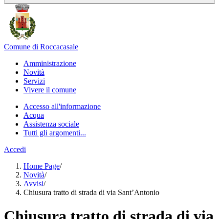
Comune di Roccacasale
Amministrazione
Novità
Servizi
Vivere il comune
Accesso all'informazione
Acqua
Assistenza sociale
Tutti gli argomenti...
Accedi
Home Page
/
Novità
/
Avvisi
/
Chiusura tratto di strada di via Sant’Antonio
Chiusura tratto di strada di via