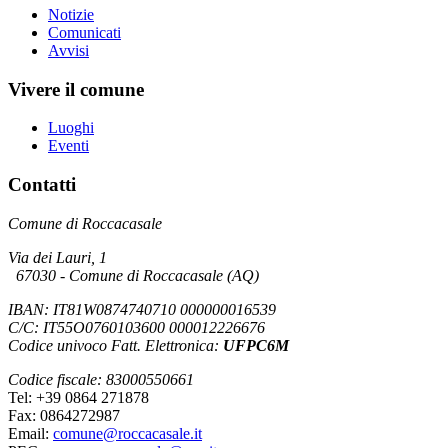
Notizie
Comunicati
Avvisi
Vivere il comune
Luoghi
Eventi
Contatti
Comune di Roccacasale
Via dei Lauri, 1
67030 - Comune di Roccacasale (AQ)
IBAN: IT81W0874740710 000000016539
C/C: IT55O0760103600 000012226676
Codice univoco Fatt. Elettronica:
UFPC6M
Codice fiscale: 83000550661
Tel: +39 0864 271878
Fax: 0864272987
Email:
comune@roccacasale.it