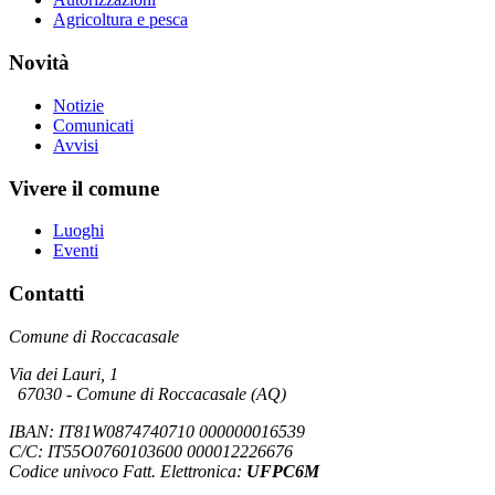
Agricoltura e pesca
Novità
Notizie
Comunicati
Avvisi
Vivere il comune
Luoghi
Eventi
Contatti
Comune di Roccacasale
Via dei Lauri, 1
67030 - Comune di Roccacasale (AQ)
IBAN: IT81W0874740710 000000016539
C/C: IT55O0760103600 000012226676
Codice univoco Fatt. Elettronica:
UFPC6M