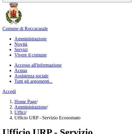
Comune di Roccacasale
Amministrazione
Novità
Servizi
Vivere il comune
Accesso all'informazione
Acqua
Assistenza sociale
Tutti gli argomenti...
Accedi
Home Page
/
Amministrazione
/
Uffici
/
Ufficio URP - Servizio Economato
Ufficio URP - Servizio